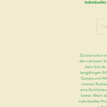
Individuelle
1 d
Du bist schon 
den nächsten Sc
dann bist du
langjährigen Er
Europa und Afr
meinen Rucksac
eine Komfortzon
bietet. Wenn das
individuelles P
auf e