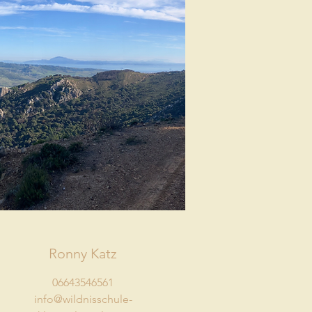
Ronny Katz
06643546561
info@wildnisschule-