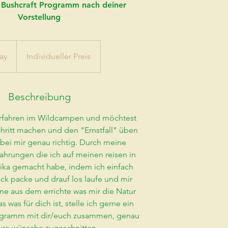
s Bushcraft Programm nach deiner
Vorstellung
Individueller
Preis
ay
1
Individueller Preis
d
a
Beschreibung
erfahren im Wildcampen und möchtest
hritt machen und den "Ernstfall" üben
 bei mir genau richtig. Durch meine
fahrungen die ich auf meinen reisen in
ika gemacht habe, indem ich einfach
k packe und drauf los laufe und mir
e aus dem errichte was mir die Natur
 was für dich ist, stelle ich gerne ein
rogramm mit dir/euch zusammen, genau
ure wünsche zugeschnitten.